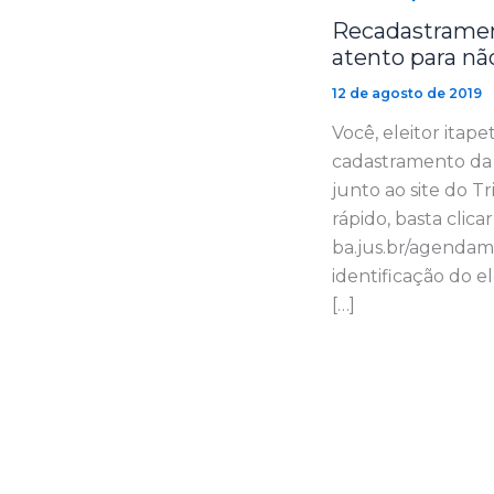
Recadastramen
atento para nã
12 de agosto de 2019
Você, eleitor itape
cadastramento da
junto ao site do Tr
rápido, basta clica
ba.jus.br/agendam…
identificação do el
[…]