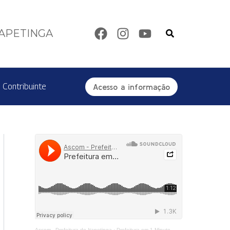
Pesquisar
TAPETINGA
 Contribuinte
Acesso a informação
Ascom - Prefeitura de Itapetinga
·
Prefeitura em 1 Minuto - Centro de Reabilitação Equoterapia Manoela