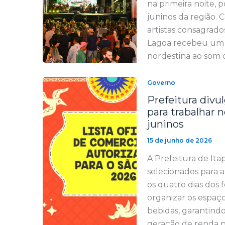
na primeira noite, 
juninos da região.
artistas consagrado
Lagoa recebeu um g
nordestina ao som d
Governo
Prefeitura divu
para trabalhar 
juninos
15 de junho de 2026
A Prefeitura de Ita
selecionados para 
os quatro dias dos f
organizar os espaço
bebidas, garantind
geração de renda pa