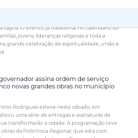
neste fim de semana, momentos marcantes de fé,
om a realização da 19ª edição do Jesus Vida
 Lagoa. O evento, já tradicional no calendário do
mílias, jovens, lideranças religiosas e toda a
grande celebração de espiritualidade, união e
ma
 governador assina ordem de serviço
cinco novas grandes obras no município
6
nimo Rodrigues esteve neste sábado, em
alizou uma série de entregas e assinaturas de
que transformarão a cidade. A programação teve
às obras da Policlínica Regional, que está com