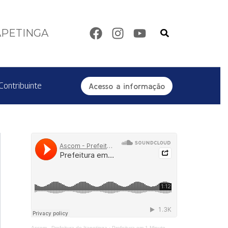
Pesquisar
APETINGA
Contribuinte
Acesso a informação
Ascom - Prefeitura de Itapetinga
·
Prefeitura em 1 Minuto - Centro de Reabilitação Equoterapia Manoela