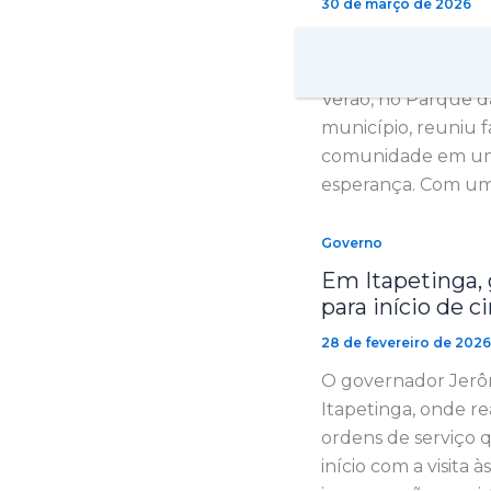
30 de março de 2026
Itapetinga viveu, 
louvor e adoração c
Verão, no Parque da
município, reuniu fa
comunidade em uma 
esperança. Com u
Governo
Em Itapetinga,
para início de 
28 de fevereiro de 202
O governador Jerô
Itapetinga, onde re
ordens de serviço 
início com a visita 