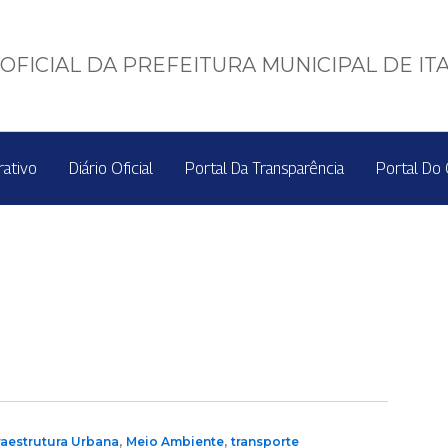
OFICIAL DA PREFEITURA MUNICIPAL DE IT
rativo
Diário Oficial
Portal Da Transparência
Portal Do 
,
,
raestrutura Urbana
Meio Ambiente
transporte