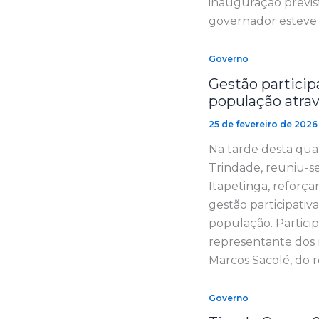
inauguração previs
governador esteve 
Governo
Gestão particip
população atrav
25 de fevereiro de 2026
Na tarde desta quar
Trindade, reuniu-s
Itapetinga, reforç
gestão participativ
população. Partici
representante dos r
Marcos Sacolé, do r
Governo