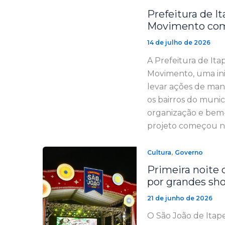
Prefeitura de I
Movimento com 
14 de julho de 2026
A Prefeitura de Ita
Movimento, uma in
levar ações de man
os bairros do muni
organização e bem-
projeto começou no
,
Cultura
Governo
Primeira noite 
por grandes sh
21 de junho de 2026
O São João de Itap