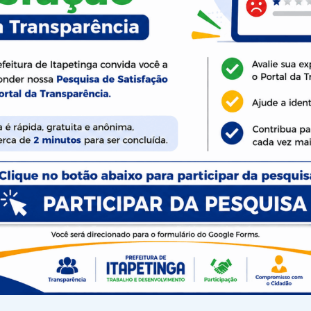
ria desenvolvimentista. Após a chegada de novas
as, o Assaí Atacadista abriu suas portas, gerando
traindo mais pessoas para o nosso município.
ração, o prefeito Rodrigo Hagge foi
Diretor de Operações, Anderson Castilho, e
envolvimento Econômico
crições para Jovem Aprendiz
ura de Itapetinga com o SENAI traz ao município
prendiz. Voltado para pessoas de 14 a 20 anos,
em profissional, é gratuito e emite certificado
a trabalhar nas indústrias da região. Na manhã
12), o prefeito Rodrigo Hagge esteve reunido com
 SENAI