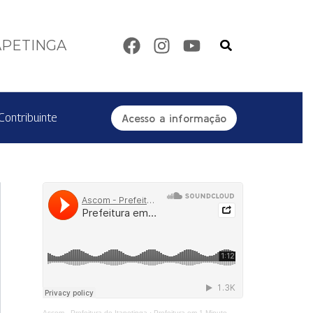
Pesquisar
APETINGA
Contribuinte
Acesso a informação
Ascom - Prefeitura de Itapetinga
·
Prefeitura em 1 Minuto - Centro de Reabilitação Equoterapia Manoela