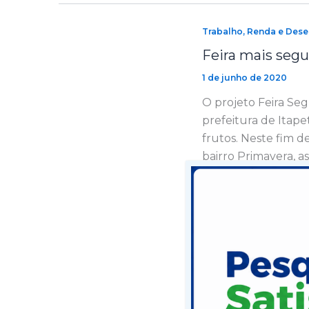
Trabalho, Renda e Des
Feira mais segu
1 de junho de 2020
O projeto Feira Seg
prefeitura de Itap
frutos. Neste fim 
bairro Primavera, as
segurança aprendi
Trabalho, Renda e Des
Prefeito Rodrig
Assaí Atacadist
19 de dezembro de 201
Na manhã desta qui