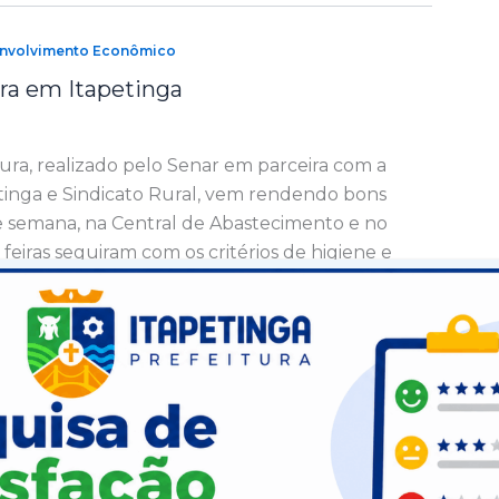
envolvimento Econômico
ra em Itapetinga
ura, realizado pelo Senar em parceira com a
etinga e Sindicato Rural, vem rendendo bons
de semana, na Central de Abastecimento e no
 feiras seguiram com os critérios de higiene e
dos.
envolvimento Econômico
o Hagge participa da inauguração do
a
9
nta-feira, 19, Itapetinga presenciou mais um