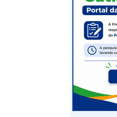
marco na sua histó
empresas e indústri
emprego, renda e a
Presente na inaugu
recepcionado pelo 
Trabalho, Renda e Des
SENAI abre ins
12 de fevereiro de 2019
Parceria da Prefeit
o programa Jovem A
curso de aprendizag
em qualificação par
desta terça-feira (
representantes do