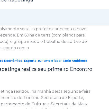
eira, 04, o prefeito Eduardo Hagge visitou o
nhado pelos secretários de governo, meio
lvimento social, o prefeito conheceu o novo
 Rezende. Em 60ha de terra (com planos para
vada), o grupo iniciou o trabalho de cultivo de
e acordo com o
,
,
nto Econômico
Esporte, turismo e lazer
Meio Ambiente
tapetinga realiza seu primeiro Encontro
petinga realizou, na manhã desta segunda-feira,
Encontro de Turismo. Secretaria de Esporte,
epartamento de Cultura e Secretaria de Meio