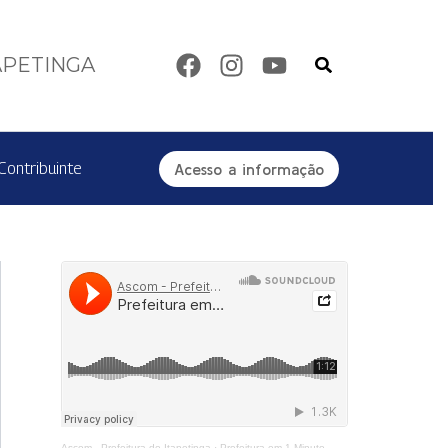
Pesquisar
APETINGA
Contribuinte
Acesso a informação
Ascom - Prefeitura de Itapetinga
·
Prefeitura em 1 Minuto - Centro de Reabilitação Equoterapia Manoela