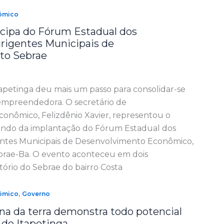
ômico
icipa do Fórum Estadual dos
irigentes Municipais de
to Sebrae
tapetinga deu mais um passo para consolidar-se
mpreendedora. O secretário de
onômico, Felizdênio Xavier, representou o
pando da implantação do Fórum Estadual dos
gentes Municipais de Desenvolvimento Econômico,
brae-Ba. O evento aconteceu em dois
ório do Sebrae do bairro Costa
,
ômico
Governo
na da terra demonstra todo potencial
 de Itapetinga