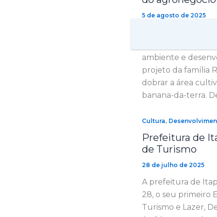
5 de agosto de 2025
Na última segunda-f
Rancho R3. Acompa
ambiente e desenvo
projeto da família
dobrar a área culti
banana-da-terra. D
,
Cultura
Desenvolvime
Prefeitura de I
de Turismo
28 de julho de 2025
A prefeitura de Ita
28, o seu primeiro 
Turismo e Lazer, D