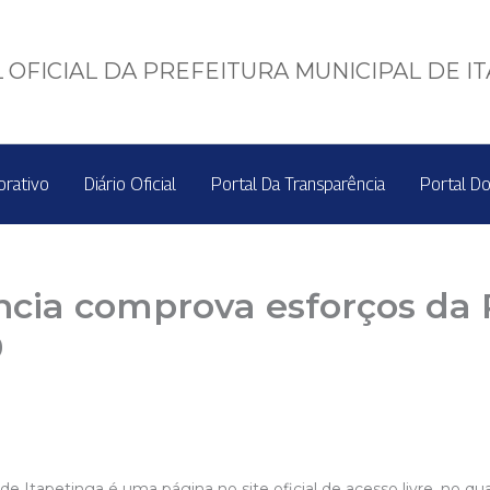
 OFICIAL DA PREFEITURA MUNICIPAL DE I
orativo
Diário Oficial
Portal Da Transparência
Portal Do
ncia comprova esforços da 
9
de Itapetinga é uma página no site oficial de acesso livre, no q