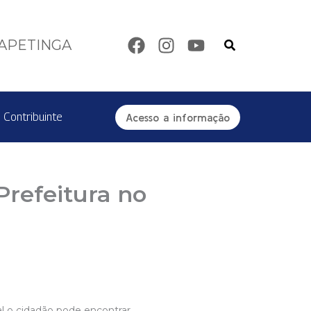
Pesquisar
TAPETINGA
 Contribuinte
Acesso a informação
Prefeitura no
ual o cidadão pode encontrar