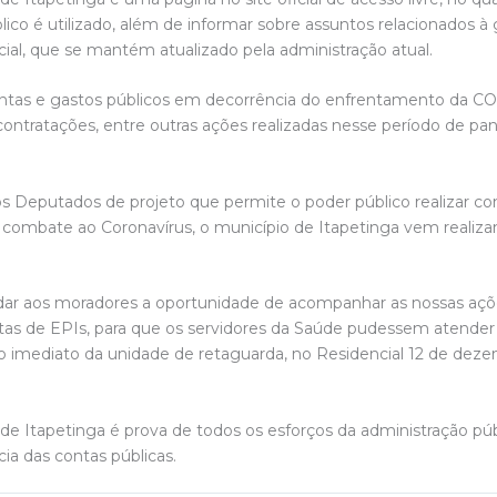
ico é utilizado, além de informar sobre assuntos relacionados à
ial, que se mantém atualizado pela administração atual.
ontas e gastos públicos em decorrência do enfrentamento da CO
, contratações, entre outras ações realizadas nesse período de 
eputados de projeto que permite o poder público realizar contr
 combate ao Coronavírus, o município de Itapetinga vem realiza
 dar aos moradores a oportunidade de acompanhar as nossas aç
tas de EPIs, para que os servidores da Saúde pudessem atender
o imediato da unidade de retaguarda, no Residencial 12 de dezem
 de Itapetinga é prova de todos os esforços da administração pú
ia das contas públicas.