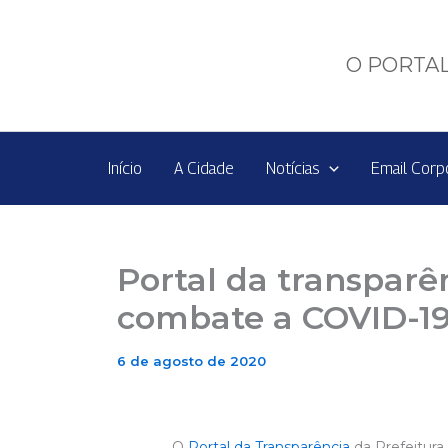
Ir
para
o
O PORTAL
conteúdo
Início
A Cidade
Notícias
Email Corp
Portal da transparê
combate a COVID-1
6 de agosto de 2020
O
Portal da Transparência
da Prefeitura 