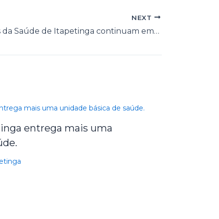
NEXT
Profissionais da Saúde de Itapetinga continuam empenhados no combate a COVID-19
etinga entrega mais uma
úde.
petinga