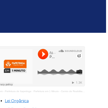
m - Prefeitura de Itapetinga
·
Prefeitura em 1 Minuto - Centro de Reabilitação Equoterapia Manoela
Lei Orgânica