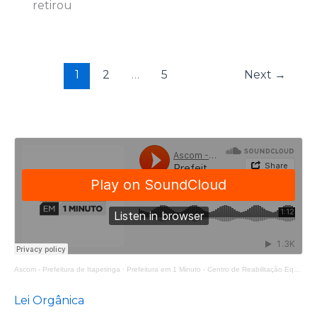
retirou
1
2
…
5
Next
→
Ascom - Prefeitura de Itapetinga
·
Prefeitura em 1 Minuto - Centro de Reabilitação Equoterapia Manoela
Lei Orgânica