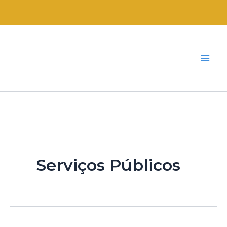
Ir
para
o
conteúdo
Serviços Públicos