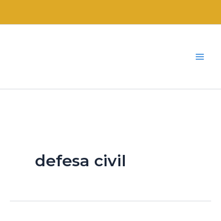
Ir
para
o
conteúdo
defesa civil