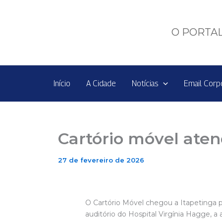
Ir
para
o
O PORTAL
conteúdo
Início
A Cidade
Notícias
Email Corp
Cartório móvel aten
27 de fevereiro de 2026
O Cartório Móvel chegou a Itapetinga p
auditório do Hospital Virgínia Hagge, a