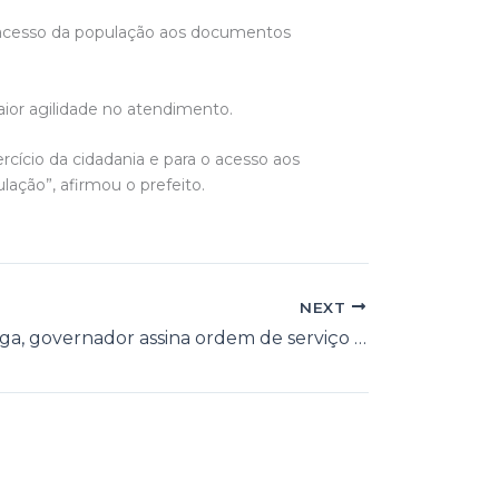
 o acesso da população aos documentos
aior agilidade no atendimento.
ício da cidadania e para o acesso aos
lação”, afirmou o prefeito.
NEXT
Em Itapetinga, governador assina ordem de serviço para início de cinco novas grandes obras no município