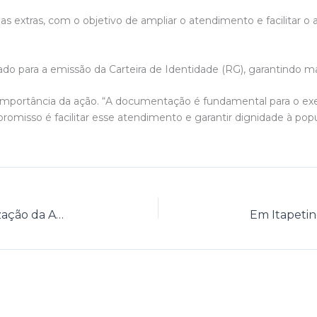
has extras, com o objetivo de ampliar o atendimento e facilitar
ado para a emissão da Carteira de Identidade (RG), garantindo m
mportância da ação. “A documentação é fundamental para o exerc
promisso é facilitar esse atendimento e garantir dignidade à popu
Itapetinga sedia o I Seminário de Formalização da Agroindústria de Pequeno Porte.