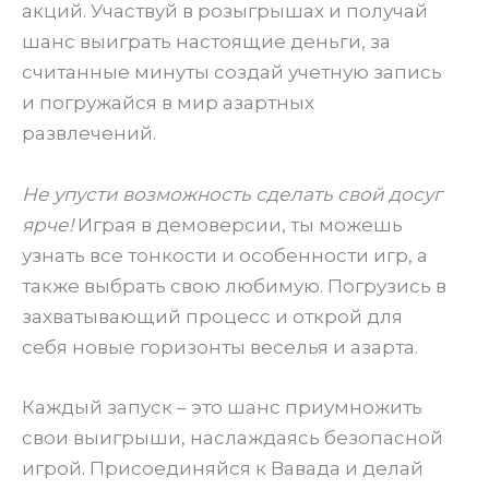
акций. Участвуй в розыгрышах и получай
шанс выиграть настоящие деньги, за
считанные минуты создай учетную запись
и погружайся в мир азартных
развлечений.
Не упусти возможность сделать свой досуг
ярче!
Играя в демоверсии, ты можешь
узнать все тонкости и особенности игр, а
также выбрать свою любимую. Погрузись в
захватывающий процесс и открой для
себя новые горизонты веселья и азарта.
Каждый запуск – это шанс приумножить
свои выигрыши, наслаждаясь безопасной
игрой. Присоединяйся к Вавада и делай