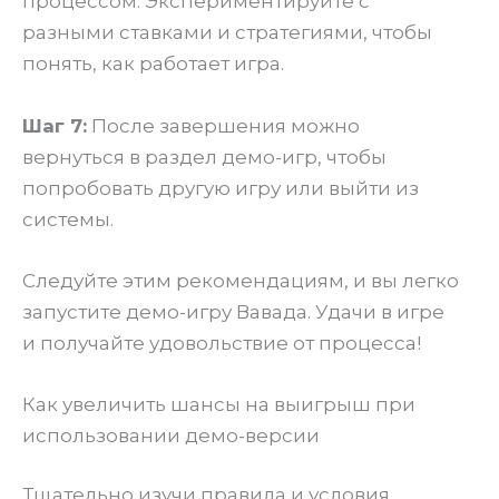
процессом. Экспериментируйте с
разными ставками и стратегиями, чтобы
понять, как работает игра.
Шаг 7:
После завершения можно
вернуться в раздел демо-игр, чтобы
попробовать другую игру или выйти из
системы.
Следуйте этим рекомендациям, и вы легко
запустите демо-игру Вавада. Удачи в игре
и получайте удовольствие от процесса!
Как увеличить шансы на выигрыш при
использовании демо-версии
Тщательно изучи правила и условия