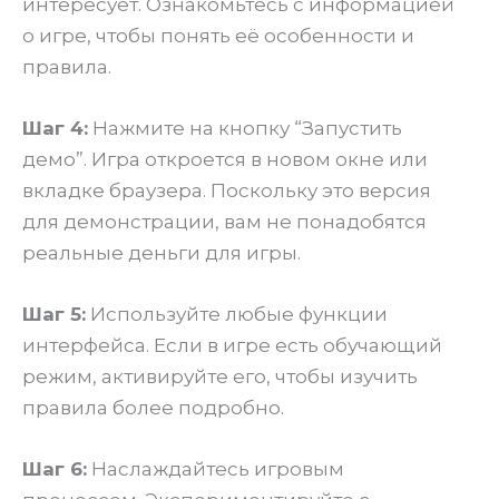
интересует. Ознакомьтесь с информацией
о игре, чтобы понять её особенности и
правила.
Шаг 4:
Нажмите на кнопку “Запустить
демо”. Игра откроется в новом окне или
вкладке браузера. Поскольку это версия
для демонстрации, вам не понадобятся
реальные деньги для игры.
Шаг 5:
Используйте любые функции
интерфейса. Если в игре есть обучающий
режим, активируйте его, чтобы изучить
правила более подробно.
Шаг 6:
Наслаждайтесь игровым