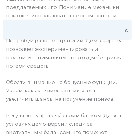
предлагаемых игр. Понимание механики
поможет использовать все возможности
для достижения успеха.
×
Попробуй разные стратегии. Демо-версия
позволяет экспериментировать и
находить оптимальные подходы без риска
потери средств.
Обрати внимание на бонусные функции.
Узнай, как активировать их, чтобы
увеличить шансы на получение призов.
Регулярно управляй своим банком. Даже в
условиях демо-версии следи за
виртуальным балансом, что поможет