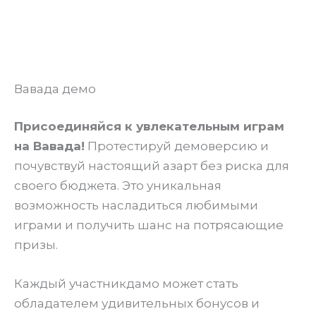
Вавада демо
Присоединяйся к увлекательным играм
на Вавада!
Протестируй демоверсию и
почувствуй настоящий азарт без риска для
своего бюджета. Это уникальная
возможность насладиться любимыми
играми и получить шанс на потрясающие
призы.
Каждый участникдамо может стать
обладателем удивительных бонусов и