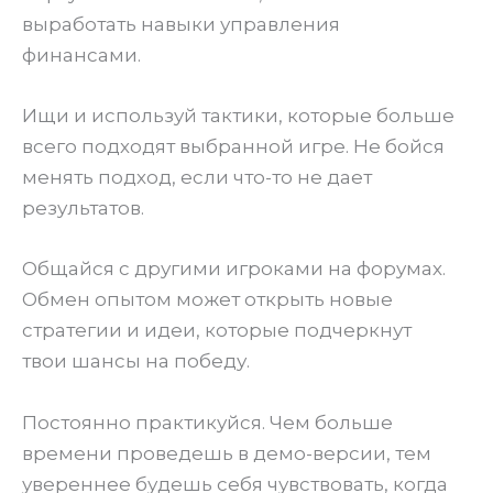
выработать навыки управления
финансами.
Ищи и используй тактики, которые больше
всего подходят выбранной игре. Не бойся
менять подход, если что-то не дает
результатов.
Общайся с другими игроками на форумах.
Обмен опытом может открыть новые
стратегии и идеи, которые подчеркнут
твои шансы на победу.
Постоянно практикуйся. Чем больше
времени проведешь в демо-версии, тем
увереннее будешь себя чувствовать, когда