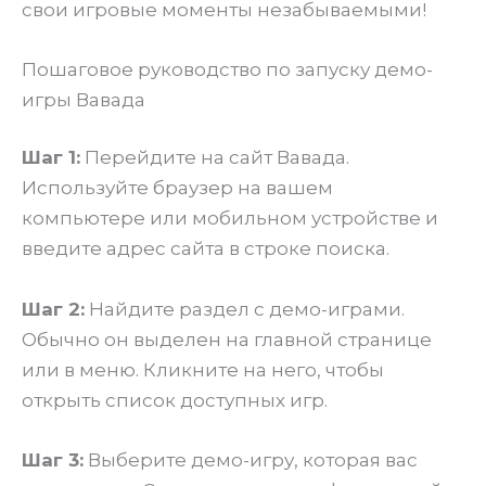
свои игровые моменты незабываемыми!
Пошаговое руководство по запуску демо-
игры Вавада
Шаг 1:
Перейдите на сайт Вавада.
Используйте браузер на вашем
компьютере или мобильном устройстве и
введите адрес сайта в строке поиска.
Шаг 2:
Найдите раздел с демо-играми.
Обычно он выделен на главной странице
или в меню. Кликните на него, чтобы
открыть список доступных игр.
Шаг 3:
Выберите демо-игру, которая вас