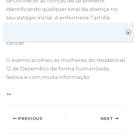
se conhecer as formas de se prevenir,
identificando qualquer sinal da doença no
seu estágio inicial. A enfermeira Tamilla
Ferraz orientou sobre a realização do auto
×
exame que ajuda detectar precocemente o
câncer.
O evento acolheu as mulheres do residencial
12 de Dezembro de forma humanizada,
festiva e com muita informação.
PREVIOUS
NEXT