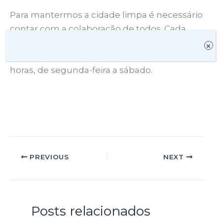
Para mantermos a cidade limpa é necessário
contar com a colaboração de todos. Cada
morador de Itapetinga deve se livrar do lixo
×
doméstico em local indicado, após às 18
horas, de segunda-feira a sábado.
PREVIOUS
NEXT
Posts relacionados