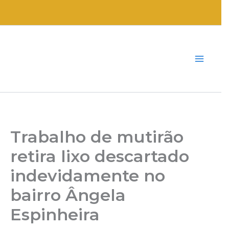
Ir
para
o
conteúdo
Trabalho de mutirão
retira lixo descartado
indevidamente no
bairro Ângela
Espinheira