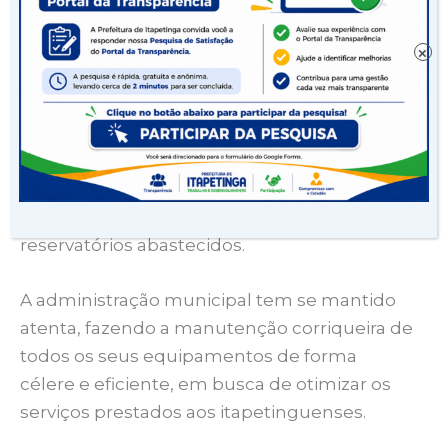
Segundo Givaldo Araújo, chefe do setor de
redes de água, o bairro terá o abastecimento
×
restabelecido a partir das 19h.
O diretor do SAAE, Alex Dutra, alerta que com
as altas temperaturas, o consumo de água é
crescente e adverte a todos sobre a extrema
necessidade de economizar e manter os
reservatórios abastecidos.
A administração municipal tem se mantido
atenta, fazendo a manutenção corriqueira de
todos os seus equipamentos de forma
célere e eficiente, em busca de otimizar os
serviços prestados aos itapetinguenses.