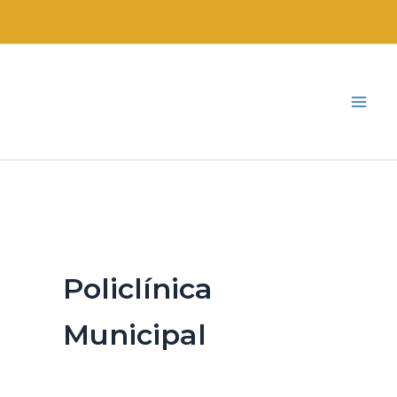
Ir
para
o
conteúdo
Policlínica
Municipal