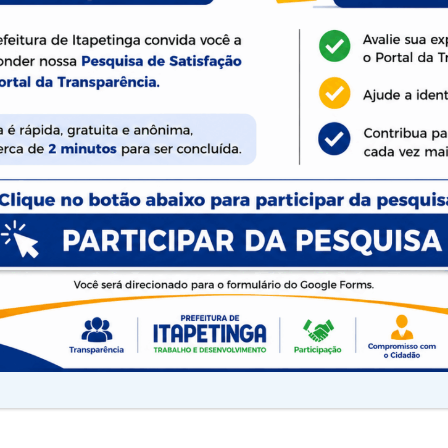
ação da Prefeitura de Itapetinga
urso de aprimoramento
pe de Licitação da Prefeitura de Itapetinga
 de aprimoramento que acontece na capital
UPB – União dos Municípios da Bahia. A
 na capacitação e no aprimoramento de
o com a diretriz do prefeito Rodrigo Hagge, para
erviço e […]