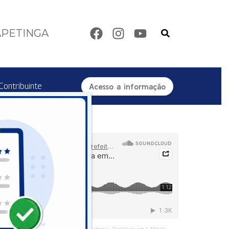
Pesquisar
APETINGA
Contribuinte
Acesso a informação
Ascom - Prefeitura de Itapetinga
·
Prefeitura em 1 Minuto - Centro de Reabilitação Equoterapia Manoela