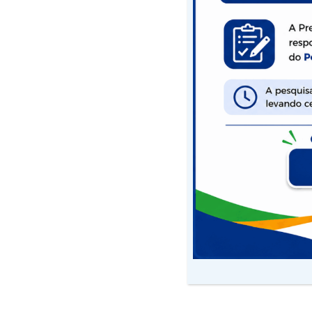
Equipe de Licit
participa de c
7 de junho de 2019
Desde ontem a equi
participa de curso
baiana, na sede da 
Prefeitura investe
servidores de acord
oferecer o melhor s