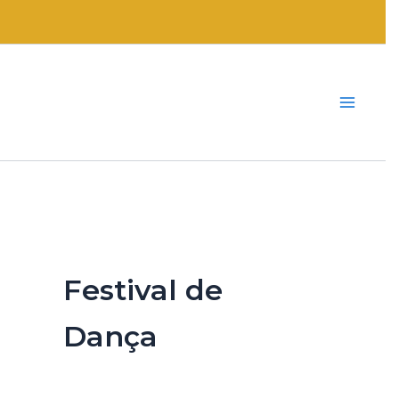
Ir
para
o
conteúdo
Festival de
Dança