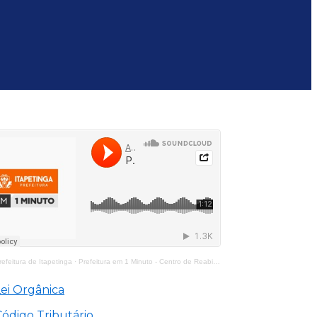
efeitura de Itapetinga
·
Prefeitura em 1 Minuto - Centro de Reabilitação Equoterapia Manoela
Lei Orgânica
Código Tributário