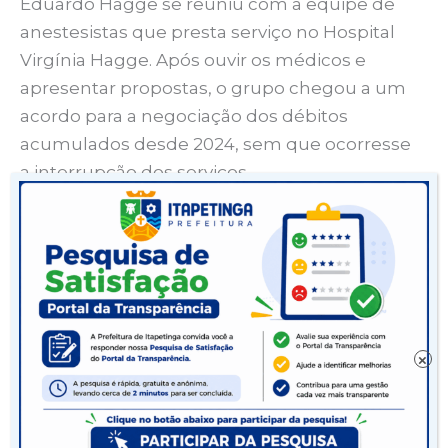
Eduardo Hagge se reuniu com a equipe de
anestesistas que presta serviço no Hospital
Virgínia Hagge. Após ouvir os médicos e
apresentar propostas, o grupo chegou a um
acordo para a negociação dos débitos
acumulados desde 2024, sem que ocorresse
a interrupção dos serviços.
Durante todo ano, Itapetinga tem registrado
avanços na saúde, graças a uma gestão que
tem priorizado o atendimento humanizado e
criterioso. A saúde municipal tem sido
prioridade. Uma prova disso é que, em 2025,
×
até o momento, o repasse para a área foi de
20,55% do orçamento, valor superior aos 15%
determinados por lei.