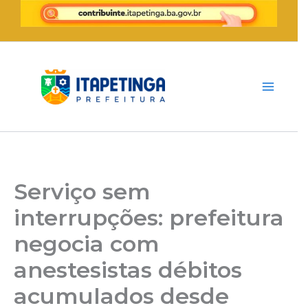
Ir
para
o
conteúdo
Serviço sem
interrupções: prefeitura
negocia com
anestesistas débitos
acumulados desde