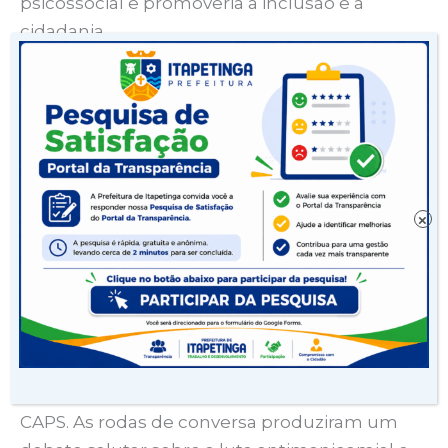
psicossocial e promoveria a inclusão e a
cidadania.
A cerimônia de abertura foi repleta de
emoção. Formaram a mesa de autoridades
pessoas que estiveram envolvidos na
instalação do CAPS II, há 18 anos: a
coordenadora de saúde mental Jadira
×
Gomes; a responsável técnica, Bethânia
Gama e o médico Carlos Pio. Compuseram a
mesa, ainda, o vice-prefeito Renan Pereira e
do vereador Nailton Negreiros.
A programação festiva contou com
apresentação de musicistas e do Coral do
CAPS. As rodas de conversa produziram um