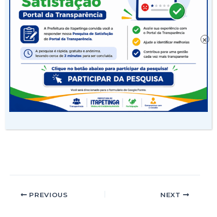
O projeto da biblioteca homenageou o
cartunista Maurício de Souza, com a
apresentação dos personagens da turma da
×
Mônica.
Ações como esta valorizam a leitura e
despertam os jovens e crianças para o
universo das letras, o que vai garantir para
cada um deles um futuro mais próspero.
PREVIOUS
NEXT