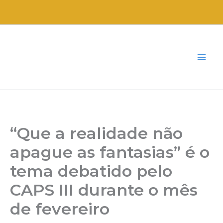
Ir
para
o
conteúdo
“Que a realidade não
apague as fantasias” é o
tema debatido pelo
CAPS III durante o mês
de fevereiro