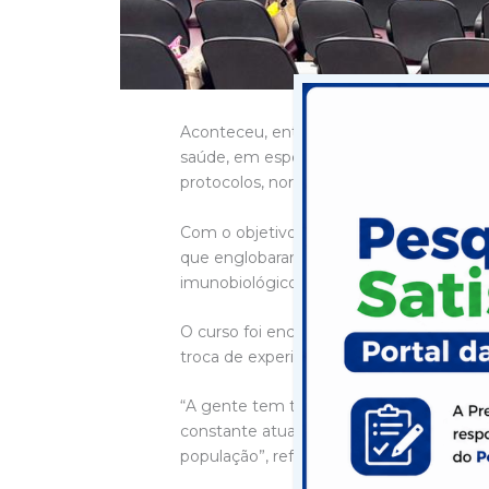
Aconteceu, entre os dias 22 e 25 de set
saúde, em especial aqueles que atuam na
protocolos, normas e condutas relaciona
Com o objetivo de fortalecer a qualidade
que englobaram temas como o calendári
imunobiológicos, além de falarem do pape
O curso foi encerrado na Unidade de Saú
troca de experiências.
“A gente tem trabalhado para oferecer u
constante atualização. O curso ampliou
população”, reforçou a secretária de saúd