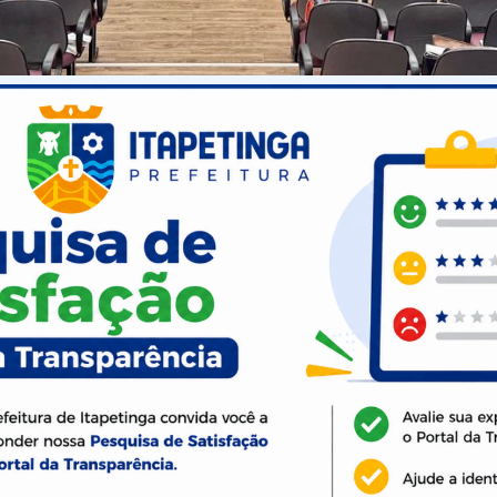
embro, o Curso de Atualização em Boas Práticas em Imunização. N
 atenção primária e nas salas de vacinação, reuniram-se para a
das à imunização.
 e a segurança das ações de vacinação no município, o grupo part
o vacinal, formas adequadas de armazenamento, manipulação e 
l do profissional nas salas de vacina e da importância do regist
de Orfísia Andrade com aulas práticas que favoreceram a fixaçã
ma saúde de qualidade para a nossa população e isso só é possí
 a segurança das ações de vacinação e assegurou uma assistênci
e, Myllena Orrico.