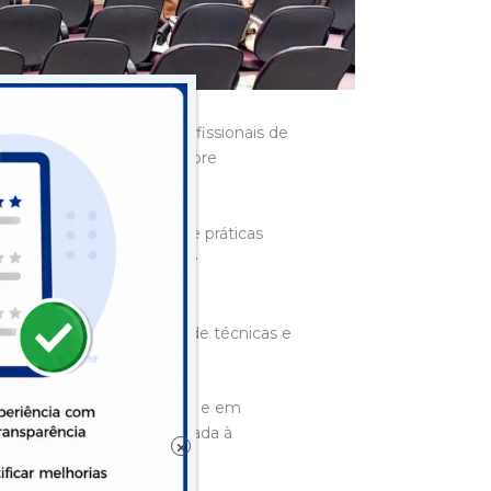
o auditório da Uesb, profissionais de
tualizar conhecimentos sobre
icipou de aulas teóricas e práticas
vias de administração de
ro de aplicação no PEC.
o de conteúdos, correção de técnicas e
vel com equipe qualificada e em
a de qualidade e humanizada à
×