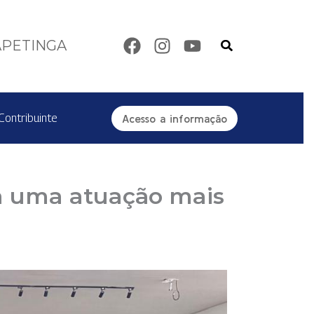
Pesquisar
APETINGA
Contribuinte
Acesso a informação
ra uma atuação mais