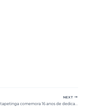
NEXT
SAE/CTA de Itapetinga comemora 16 anos de dedicação à saúde da população