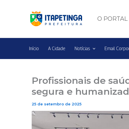
Ir
para
o
O PORTAL 
conteúdo
Início
A Cidade
Notícias
Email Corpo
Profissionais de sa
segura e humaniza
25 de setembro de 2025