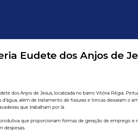
eria Eudete dos Anjos de J
te dos Anjos de Jesus, localizada no bairro Vitória Régia. Pintur
s d’água, além de tratamento de fissuras e trincas deixaram o a
avadeiras que trabalham por lá.
o produtiva que proporcionam formas de geração de emprego e r
em despesas.