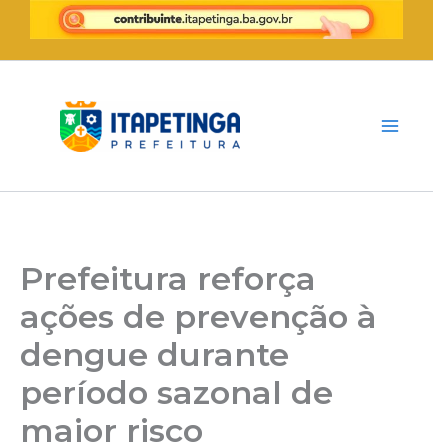
Ir
para
o
conteúdo
Prefeitura reforça
ações de prevenção à
dengue durante
período sazonal de
maior risco