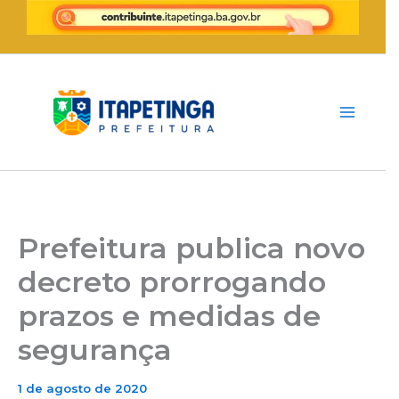
Ir
para
o
conteúdo
Prefeitura publica novo
decreto prorrogando
prazos e medidas de
segurança
1 de agosto de 2020