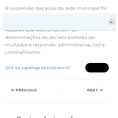
A suspensão das aulas da rede municipal foi
prorrogada até o dia 14 de agosto.
×
Aqueles que descumprirem as
determinações do decreto poderão ser
multados e responder administrativa, civil e
criminalmente.
Baixar
DOE-ba_itapetinga-ed.2.445-ano.10
PREVIOUS
NEXT