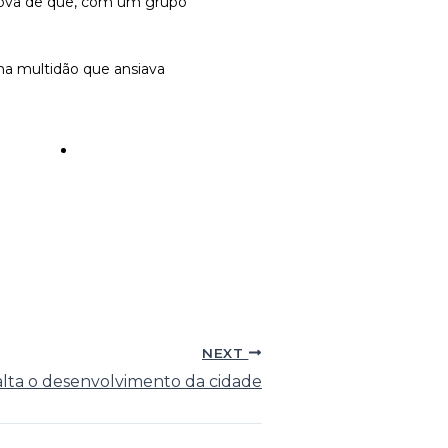
prova de que, com um grupo
ma multidão que ansiava
NEXT
exalta o desenvolvimento da cidade