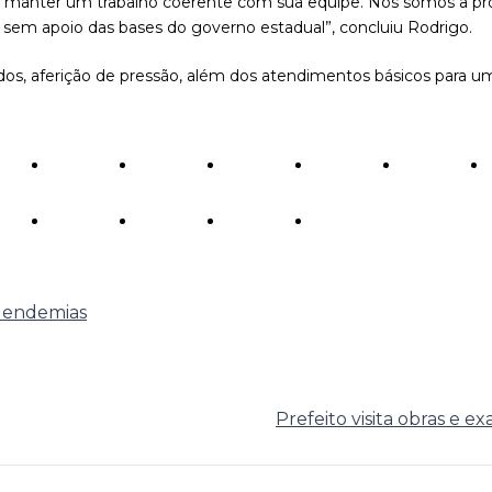
a e manter um trabalho coerente com sua equipe. Nós somos a 
m apoio das bases do governo estadual”, concluiu Rodrigo.
idos, aferição de pressão, além dos atendimentos básicos para u
e endemias
Prefeito visita obras e 