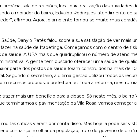
armácia, sala de reuniões, local para realização das atividades
do o morador do bairro, Edvaldo Rodrigues, atendimento de saúd
redor”, afirmou. Agora, o ambiente tornou-se muito mais agradáv
e Saúde, Danylo Patês falou sobre a sua satisfação de ver mais 
 fazer na saúde de Itapetinga. Começamos com o centro de fisi
es de saúde. A UPA mais que quadruplicou o número de atendime
ministrativa. A gente tem buscado oferecer uma saúde de quali
 maior parte dos postos de saúde foram construídos há mais de 1
al. Segundo o secretário, a última gestão utilizou todos os recur
com recursos próprios, a prefeitura fez toda a reforma, reestrutur
 trazer mais um benefício para a cidade. Só neste mês, o bairro V
m que terminarmos a pavimentação da Vila Rosa, vamos começar
muitas críticas vieram por conta disso. Mas hoje já pode ser vis
 ver a confiança no olhar da população, fruto do governo de um ‘