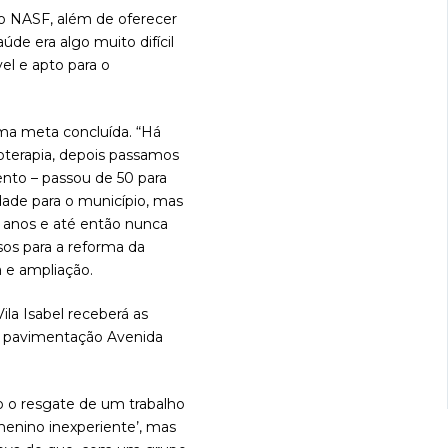
 do NASF, além de oferecer
e era algo muito difícil
el e apto para o
uma meta concluída. “Há
oterapia, depois passamos
nto – passou de 50 para
dade para o município, mas
0 anos e até então nunca
sos para a reforma da
a e ampliação.
ila Isabel receberá as
 a pavimentação Avenida
to o resgate de um trabalho
menino inexperiente’, mas