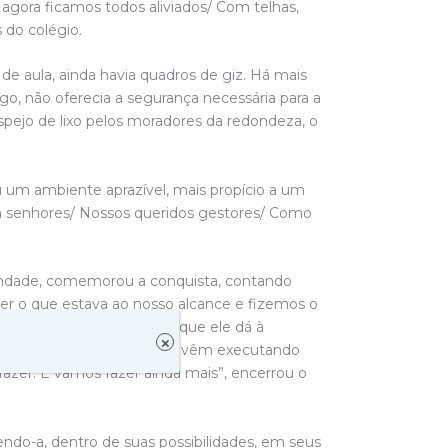
agora ficamos todos aliviados/ Com telhas,
 do colégio.
de aula, ainda havia quadros de giz. Há mais
go, não oferecia a segurança necessária para a
pejo de lixo pelos moradores da redondeza, o
ou um ambiente aprazível, mais propício a um
am senhores/ Nossos queridos gestores/ Como
rindade, comemorou a conquista, contando
zer o que estava ao nosso alcance e fizemos o
rigo Hagge e a autonomia que ele dá à
×
ade, listou as reformas que vêm executando
azer. E vamos fazer ainda mais”, encerrou o
endo-a, dentro de suas possibilidades, em seus