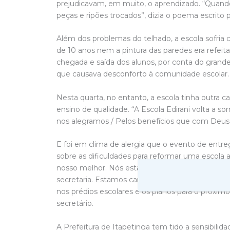
prejudicavam, em muito, o aprendizado. “Quando 
peças e ripões trocados”, dizia o poema escrito
Além dos problemas do telhado, a escola sofria c
de 10 anos nem a pintura das paredes era refeita
chegada e saída dos alunos, por conta do grand
que causava desconforto à comunidade escolar.
Nesta quarta, no entanto, a escola tinha outra c
ensino de qualidade. “A Escola Edirani volta a
nos alegramos / Pelos benefícios que com Deus
E foi em clima de alergia que o evento de entr
sobre as dificuldades para reformar uma escola 
nosso melhor. Nós estamos numa luta muito difíc
secretaria. Estamos caminhando com muitas vitór
nos prédios escolares e os planos para o próxi
secretário.
A Prefeitura de Itapetinga tem tido a sensibilid