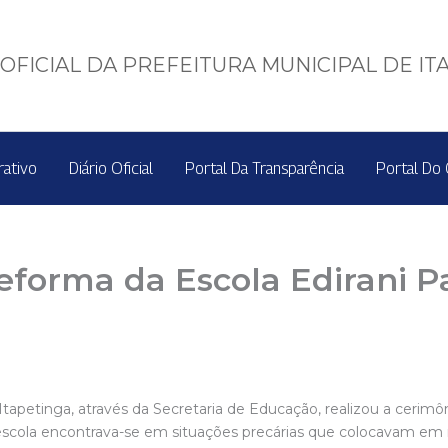
OFICIAL DA PREFEITURA MUNICIPAL DE IT
rativo
Diário Oficial
Portal Da Transparência
Portal Do 
eforma da Escola Edirani P
 Itapetinga, através da Secretaria de Educação, realizou a cerimô
escola encontrava-se em situações precárias que colocavam em r