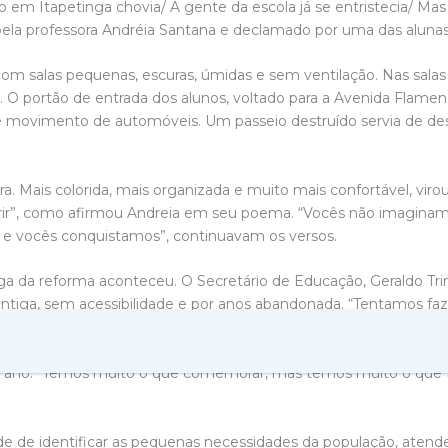
em Itapetinga chovia/ A gente da escola já se entristecia/ Mas 
 pela professora Andréia Santana e declamado por uma das alunas
om salas pequenas, escuras, úmidas e sem ventilação. Nas salas 
. O portão de entrada dos alunos, voltado para a Avenida Flamen
e movimento de automóveis. Um passeio destruído servia de des
ara. Mais colorida, mais organizada e muito mais confortável, vir
 sorrir”, como afirmou Andreia em seu poema. “Vocês não imagin
 e vocês conquistamos”, continuavam os versos.
ega da reforma aconteceu. O Secretário de Educação, Geraldo T
antiga, sem acessibilidade e por anos abandonada. “Tentamos fa
il, mas as vitórias estão vindo graças a gestão do prefeito Rod
ias, mas está muito difícil”, afirmou Geraldo que, na oportunid
mo ano. “Temos muito o que comemorar, mas temos muito o que f
ade de identificar as pequenas necessidades da população, atend