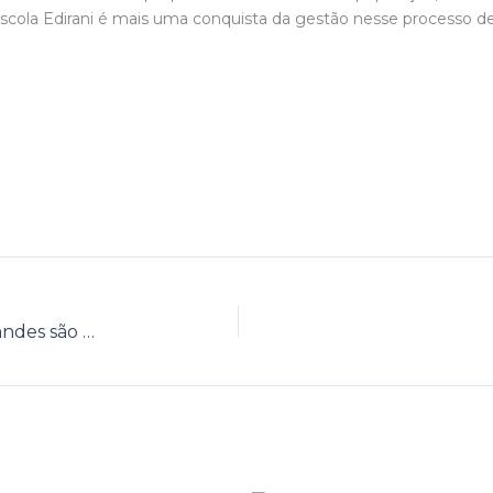
 Escola Edirani é mais uma conquista da gestão nesse processo 
Alunos da Escola Municipal Sizaltina Fernandes são premiados em Olimpíada de Astronomia