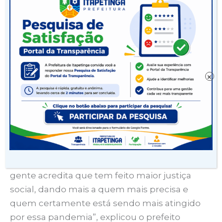
“Apesar de todas as dificuldades, a gente
conseguiu contemplar todos os alunos.
Muitos municípios têm desenvolvido
estratégias para, por conta da falta de verba,
distribuir um kit por família. Mas a gente
×
sabe que a nossa realidade requer uma
outra atenção. Nós temos famílias com até 9
filhos estudando. Nós temos escolas em
tempo integral que ofereciam 5 refeições
diárias. Assim, a gente sabe que um único kit
não supriria a necessidade de muitas
famílias. Ao distribuir um kit por aluno a
gente acredita que tem feito maior justiça
social, dando mais a quem mais precisa e
quem certamente está sendo mais atingido
por essa pandemia”, explicou o prefeito