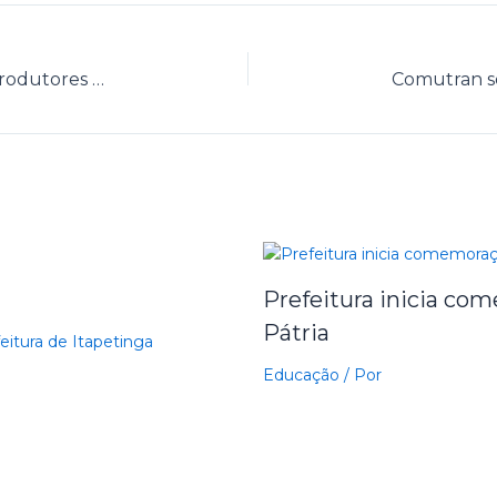
Festival de Licor aquece o São João dos produtores artesanais
Prefeitura inicia c
Pátria
eitura de Itapetinga
Educação
/ Por