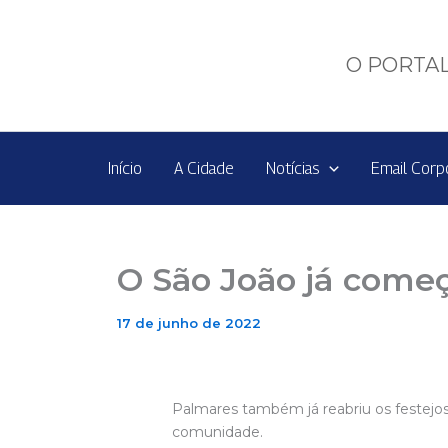
Ir
para
o
O PORTAL
conteúdo
Início
A Cidade
Notícias
Email Corp
O São João já come
17 de junho de 2022
Palmares também já reabriu os festejos
comunidade.