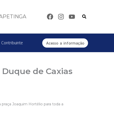
Pesquisar
TAPETINGA
 Contribuinte
Acesso a informação
a Duque de Caxias
 praça Joaquim Hortélio para toda a