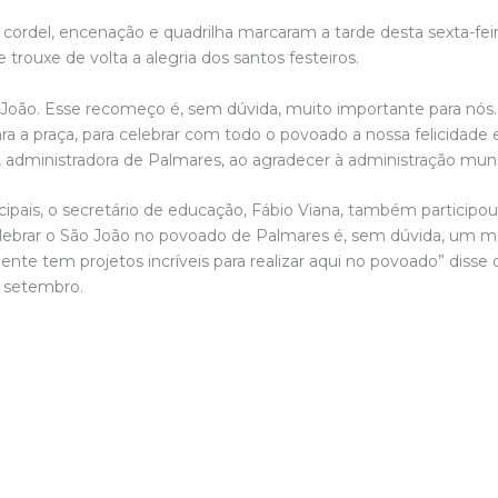
 cordel, encenação e quadrilha marcaram a tarde desta sexta-feir
trouxe de volta a alegria dos santos festeiros.
o João. Esse recomeço é, sem dúvida, muito importante para nós.
para a praça, para celebrar com todo o povoado a nossa felicidad
es, administradora de Palmares, ao agradecer à administração muni
pais, o secretário de educação, Fábio Viana, também participo
 celebrar o São João no povoado de Palmares é, sem dúvida, um
gente tem projetos incríveis para realizar aqui no povoado” disse
e setembro.