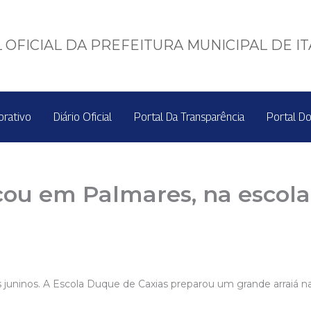
 OFICIAL DA PREFEITURA MUNICIPAL DE I
orativo
Diário Oficial
Portal Da Transparência
Portal Do
çou em Palmares, na escol
 juninos. A Escola Duque de Caxias preparou um grande arraiá na