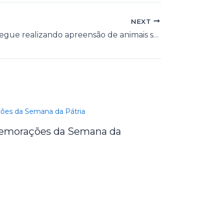
NEXT
Comutran segue realizando apreensão de animais soltos em vias públicas.
omemorações da Semana da