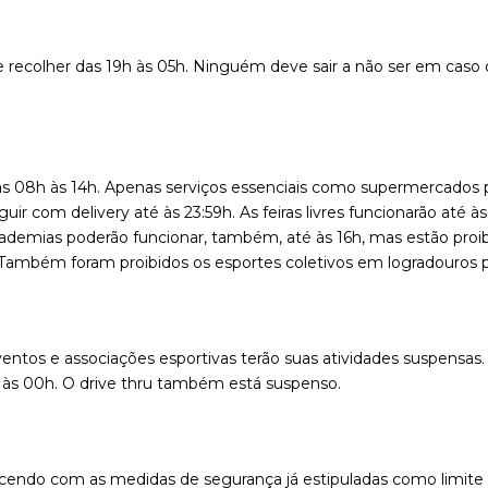
e de recolher das 19h às 05h. Ninguém deve sair a não ser em cas
as 08h às 14h. Apenas serviços essenciais como supermercados p
ir com delivery até às 23:59h. As feiras livres funcionarão até 
academias poderão funcionar, também, até às 16h, mas estão proib
. Também foram proibidos os esportes coletivos em logradouros p
ventos e associações esportivas terão suas atividades suspensas
às 00h. O drive thru também está suspenso.
ecendo com as medidas de segurança já estipuladas como limite d