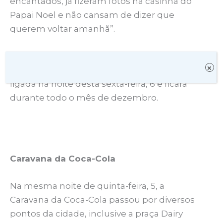
encantados, já fizeram fotos na casinha do
Papai Noel e não cansam de dizer que
querem voltar amanhã”.
O Parque Poliesportivo da Lagoa também
×
recebeu esta decoração de luzes, que será
ligada na noite desta sexta-feira, 6 e ficará
durante todo o mês de dezembro.
Caravana da Coca-Cola
Na mesma noite de quinta-feira, 5, a
Caravana da Coca-Cola passou por diversos
pontos da cidade, inclusive a praça Dairy