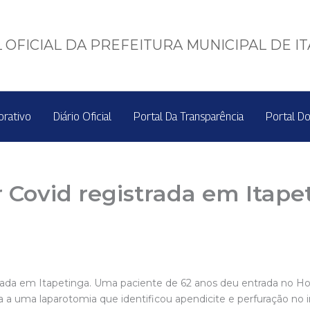
 OFICIAL DA PREFEITURA MUNICIPAL DE I
orativo
Diário Oficial
Portal Da Transparência
Portal Do
 Covid registrada em Itape
rada em Itapetinga. Uma paciente de 62 anos deu entrada no Ho
 a uma laparotomia que identificou apendicite e perfuração no i