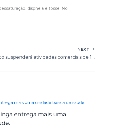
dessaturação, dispneia e tosse. No
NEXT
Novo decreto suspenderá atividades comerciais de 13 a 16 de junho
etinga entrega mais uma
úde.