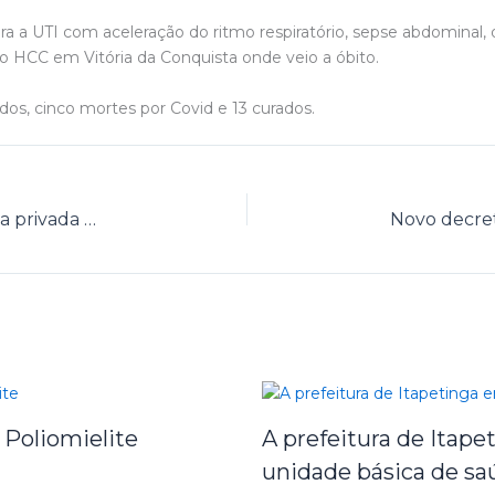
a a UTI com aceleração do ritmo respiratório, sepse abdominal, 
a o HCC em Vitória da Conquista onde veio a óbito.
ados, cinco mortes por Covid e 13 curados.
Barreiras sanitárias terão apoio de empresa privada de segurança 24h por dia
 Poliomielite
A prefeitura de Itap
unidade básica de sa