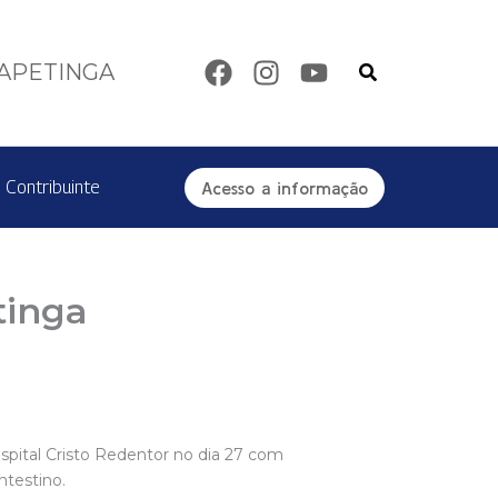
Pesquisar
TAPETINGA
 Contribuinte
Acesso a informação
tinga
spital Cristo Redentor no dia 27 com
ntestino.