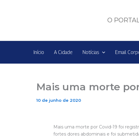
Ir
para
o
O PORTAL
conteúdo
Início
A Cidade
Notícias
Email Corp
Mais uma morte por
10 de junho de 2020
Mais uma morte por Covid-19 foi regist
fortes dores abdominais e foi submetida