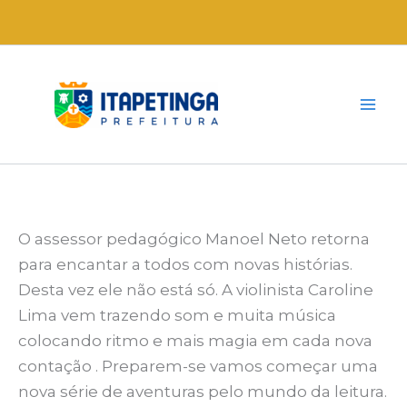
Ir
para
o
conteúdo
O assessor pedagógico Manoel Neto retorna
para encantar a todos com novas histórias.
Desta vez ele não está só. A violinista Caroline
Lima vem trazendo som e muita música
colocando ritmo e mais magia em cada nova
contação . Preparem-se vamos começar uma
nova série de aventuras pelo mundo da leitura.