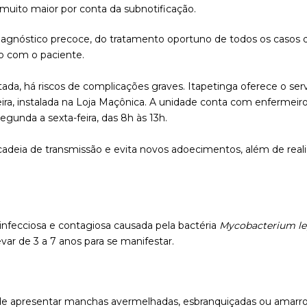
muito maior por conta da subnotificação.
iagnóstico precoce, do tratamento oportuno de todos os casos d
to com o paciente.
ada, há riscos de complicações graves. Itapetinga oferece o serv
ra, instalada na Loja Maçônica. A unidade conta com enfermeiro
gunda a sexta-feira, das 8h às 13h.
deia de transmissão e evita novos adoecimentos, além de realiz
nfecciosa e contagiosa causada pela bactéria
Mycobacterium le
var de 3 a 7 anos para se manifestar.
ode apresentar manchas avermelhadas, esbranquiçadas ou amarro