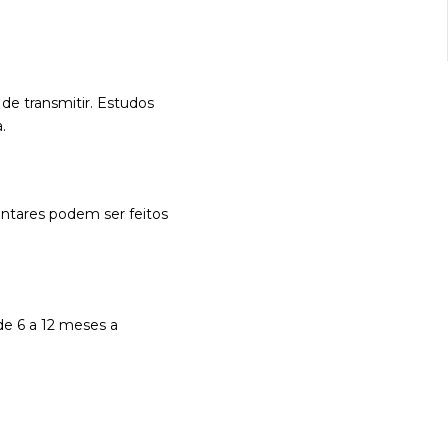
de transmitir. Estudos
.
ntares podem ser feitos
de 6 a 12 meses a