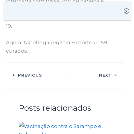
internada com tosse, dor de cabeça e
dificuldade respiratória, faleceu nesta sexta.
×
Ela havia tido resultado positivo para a Covid-
19.
Agora Itapetinga registra 9 mortes e 59
curados.
PREVIOUS
NEXT
Posts relacionados