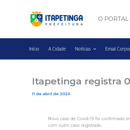
Ir
para
o
O PORTAL 
conteúdo
Início
A Cidade
Notícias
Email Corpo
Itapetinga registra 
11 de abril de 2020
Novo caso de Covid-19 foi confirmado em
com outro caso registrado.