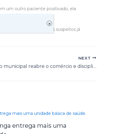
om um outro paciente positivado, ela
o município.
×
as subiu para 74. 17 casos suspeitos já
NEXT
Novo decreto municipal reabre o comércio e disciplina atuação das empresas
tinga entrega mais uma