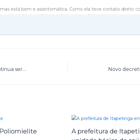
 mas está bem e assintomática. Como ela teve contato direto c
 epidemiológica e foi testada, logo que foi confirmado o caso d
irmados, 01 óbito e 06 suspeitos. O número de pessoas monitorad
Prefeitura faz operação tapa buraco e continua serviços de manutenção do município
Poliomielite
A prefeitura de Itape