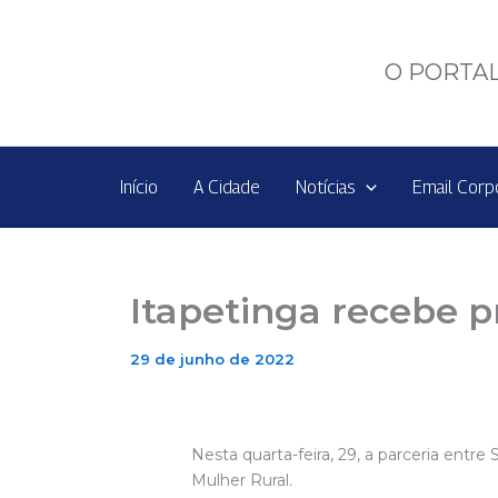
Ir
para
o
O PORTAL
conteúdo
Início
A Cidade
Notícias
Email Corp
Itapetinga recebe 
29 de junho de 2022
Nesta quarta-feira, 29, a parceria entr
Mulher Rural.