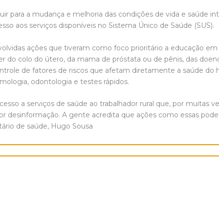
r para a mudança e melhoria das condições de vida e saúde int
so aos serviços disponíveis no Sistema Único de Saúde (SUS).
volvidas ações que tiveram como foco prioritário a educação em
r do colo do útero, da mama de próstata ou de pênis, das doenç
ntrole de fatores de riscos que afetam diretamente a saúde do 
mologia, odontologia e testes rápidos.
esso a serviços de saúde ao trabalhador rural que, por muitas 
ou por desinformação. A gente acredita que ações como essas po
etário de saúde, Hugo Sousa