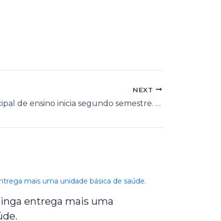
NEXT
Rede municipal de ensino inicia segundo semestre. Secretário destaca necessidade de parceria família/escola
etinga entrega mais uma
úde.