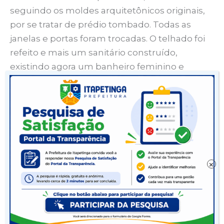
seguindo os moldes arquitetônicos originais,
por se tratar de prédio tombado. Todas as
janelas e portas foram trocadas. O telhado foi
refeito e mais um sanitário construído,
existindo agora um banheiro feminino e
outro masculino, além da instalação do
chuveiro elétrico.
Clique aqui e confira o depoimento de
moradores e ex-moradores.
O prédio é composto por seis quartos,
×
cozinha, área de convivência, quintal, sala e
dois banheiros. Um destes construído na
reforma atual, separando banheiro
masculino do feminino e tendo, pela