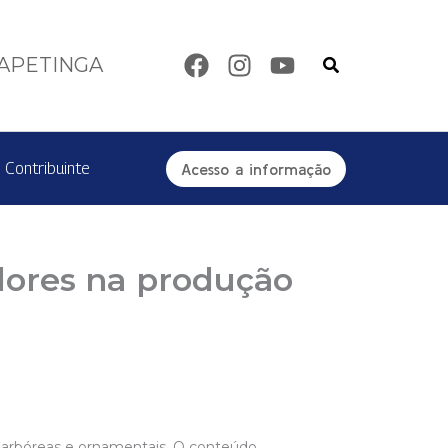
Pesquisar
TAPETINGA
 Contribuinte
Acesso a informação
dores na produção
s arbóreas e ornamentais. O conteúdo