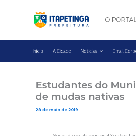
Ir
para
o
O PORTAL
conteúdo
Início
A Cidade
Notícias
Email Corp
Estudantes do Muni
de mudas nativas
28 de maio de 2019
Alunos da escola municipal Sizaltina 