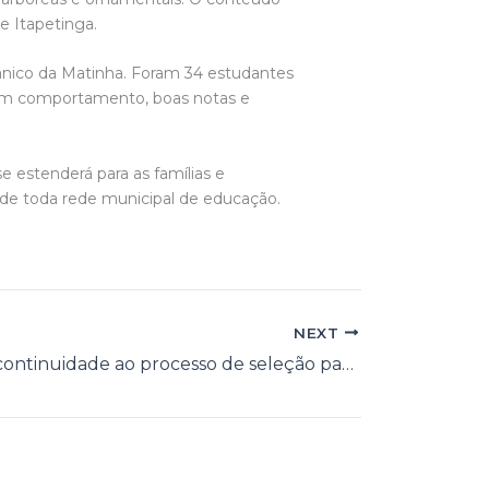
e Itapetinga.
tânico da Matinha. Foram 34 estudantes
bom comportamento, boas notas e
e estenderá para as famílias e
de toda rede municipal de educação.
NEXT
CMDCA dá continuidade ao processo de seleção para membros do Conselho Tutelar