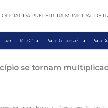
 OFICIAL DA PREFEITURA MUNICIPAL DE I
orativo
Diário Oficial
Portal Da Transparência
Portal Do
cípio se tornam multiplica
Fernandes participaram de uma aula diferente: produção de muda