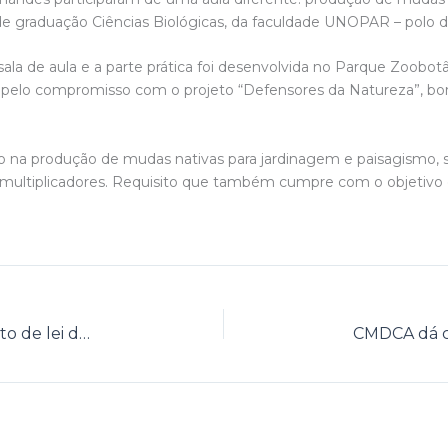
de graduação Ciências Biológicas, da faculdade UNOPAR – polo d
ala de aula e a parte prática foi desenvolvida no Parque Zoobo
os pelo compromisso com o projeto “Defensores da Natureza”, 
ão na produção de mudas nativas para jardinagem e paisagismo, s
 multiplicadores. Requisito que também cumpre com o objetivo 
Famílias comemoram aprovação de projeto de lei do Executivo municipal