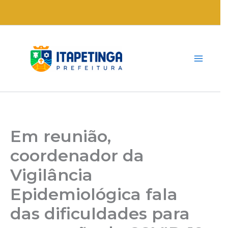
Ir
para
o
conteúdo
Em reunião,
coordenador da
Vigilância
Epidemiológica fala
das dificuldades para