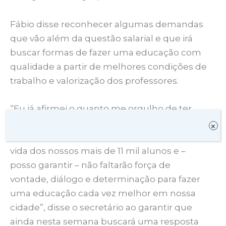
Fábio disse reconhecer algumas demandas
que vão além da questão salarial e que irá
buscar formas de fazer uma educação com
qualidade a partir de melhores condições de
trabalho e valorização dos professores.
“Eu já afirmei o quanto me orgulho de ter
sido fruto da educação pública municipal e
×
reconheço a força transformadora dela na
vida dos nossos mais de 11 mil alunos e –
posso garantir – não faltarão força de
vontade, diálogo e determinação para fazer
uma educação cada vez melhor em nossa
cidade”, disse o secretário ao garantir que
ainda nesta semana buscará uma resposta