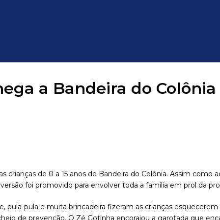
hega a Bandeira do Colôni
ra as crianças de 0 a 15 anos de Bandeira do Colônia. Assim como
ersão foi promovido para envolver toda a família em prol da p
oce, pula-pula e muita brincadeira fizeram as crianças esquece
eio de prevenção. O Zé Gotinha encorajou a garotada que enca