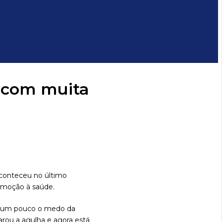
a com muita
 aconteceu no último
romoção à saúde.
rem um pouco o medo da
rou a agulha e agora está