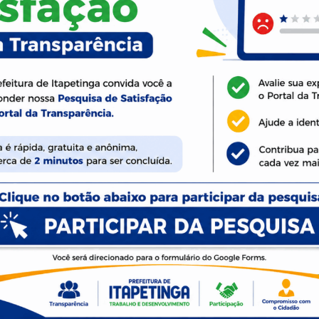
eocupação na saúde pública. Esta época do ano, marcada por tem
m de outras doenças.
ós também enfrentamos as doenças transmitidas pelo mosquito
va porque essas patologias têm sintomas muito parecidos com a 
to Aedes Aegypti, a Dengue é uma das maiores preocupações, 
rdenador de endemias Márcio Ribeiro, Itapetinga registrou, de 2
vemos 02 casos notificados nas primeiras 9 semanas”, afirmou o
iminar possíveis focos da dengue.
Governador estende medidas restritivas por mais 48h