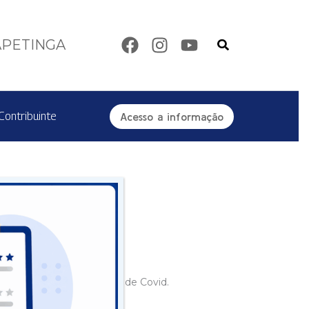
Pesquisar
APETINGA
Contribuinte
Acesso a informação
cial do número de casos de Covid.
ra todos.