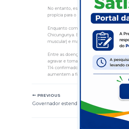
No entanto, este vírus não é a única pr
propícia para o desenvolvimento també
Enquanto combatemos o coronavírus, n
Chicungunya. E o problema ainda se agra
muscular) e mal-estar, por exemplo.
Entre as doenças causadas pelo mosqui
agravar e tornar-se letal. Segundo o coo
114 confirmados. “Neste ano de 2021, ti
aumentem a fiscalização em casa para el
PREVIOUS