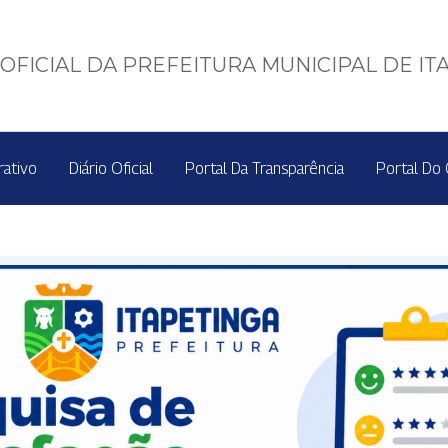
OFICIAL DA PREFEITURA MUNICIPAL DE IT
rativo
Diário Oficial
Portal Da Transparência
Portal Do 
 a ser combatido
rus está desafiando a Saúde do Brasil com um aumento exponen
tamento com eficácia comprovada e ainda não temos vacinas pa