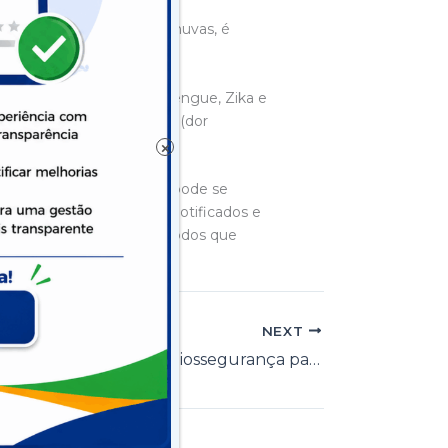
peraturas mais baixas e chuvas, é
 Aedes aegypti, como Dengue, Zika e
Covid-19: febre, mialgia (dor
×
uma vez que seu quadro pode se
019 para 2020, 427 casos notificados e
 Coordenador, pedindo a todos que
NEXT
Prefeitura implanta Programa de Biossegurança para a Equipe Técnica da Matinha.