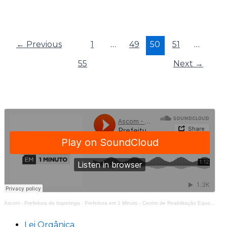
←
Previous
1
…
49
50
51
…
55
Next
→
Ascom - Prefeitura de Itapetinga
·
Prefeitura em 1 Minuto - Centro de Reabilitação Equoterapia Manoela
Lei Orgânica