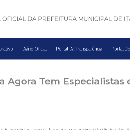
 OFICIAL DA PREFEITURA MUNICIPAL DE I
orativo
Diário Oficial
Portal Da Transparência
Portal Do
a Agora Tem Especialistas 
m Especialistas chega a Itapetinga no próximo dia 06 de julho