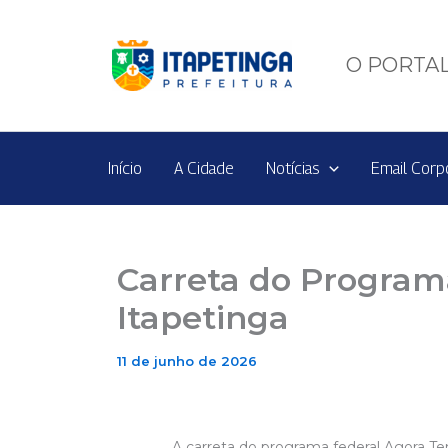
Ir
para
o
O PORTAL
conteúdo
Início
A Cidade
Notícias
Email Corp
Carreta do Program
Itapetinga
11 de junho de 2026
A carreta do programa federal Agora Te