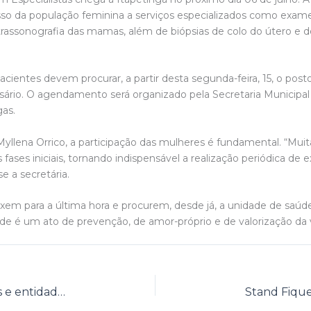
sso da população feminina a serviços especializados como exam
, ultrassonografia das mamas, além de biópsias de colo do útero 
pacientes devem procurar, a partir desta segunda-feira, 15, o post
sário. O agendamento será organizado pela Secretaria Municipal
as.
yllena Orrico, a participação das mulheres é fundamental. “Mu
 fases iniciais, tornando indispensável a realização periódica de
 a secretária.
xem para a última hora e procurem, desde já, a unidade de saúde
úde é um ato de prevenção, de amor-próprio e de valorização da 
Solenidade marca premiação de coletivos e entidades culturais de Itapetinga