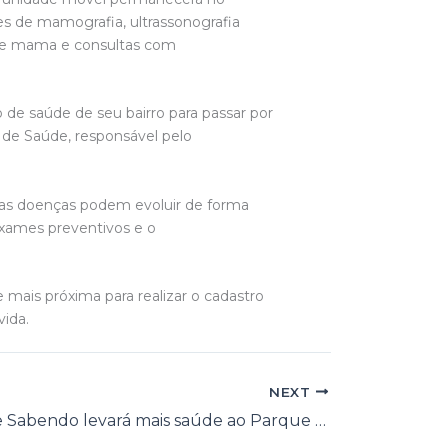
es de mamografia, ultrassonografia
e de mama e consultas com
o de saúde de seu bairro para passar por
 de Saúde, responsável pelo
itas doenças podem evoluir de forma
 exames preventivos e o
 mais próxima para realizar o cadastro
vida.
NEXT
Stand Fique Sabendo levará mais saúde ao Parque da Lagoa durante os festejos juninos