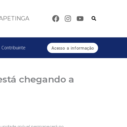
Pesquisar
TAPETINGA
 Contribuinte
Acesso a informação
está chegando a
. A unidade móvel permanecerá no