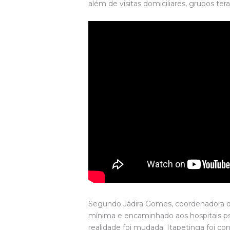
além de visitas domiciliares, grupos te
Segundo Jádira Gomes, coordenadora da
mínima e encaminhado aos hospitais psi
realidade foi mudada. Itapetinga foi c