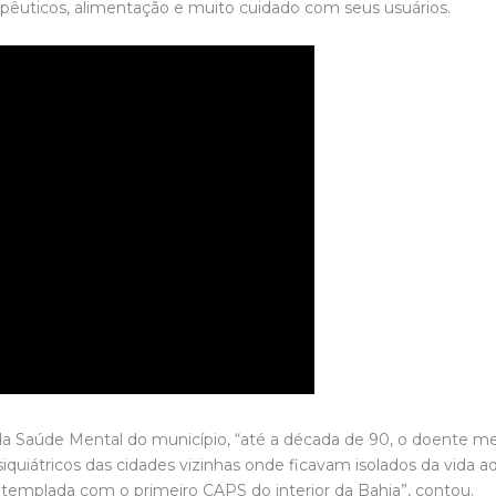
rapêuticos, alimentação e muito cuidado com seus usuários.
 Saúde Mental do município, “até a década de 90, o doente me
quiátricos das cidades vizinhas onde ficavam isolados da vida a
ontemplada com o primeiro CAPS do interior da Bahia”, contou.