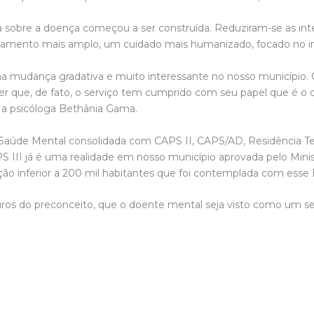
a sobre a doença começou a ser construída. Reduziram-se as inter
tamento mais amplo, um cuidado mais humanizado, focado no ind
ma mudança gradativa e muito interessante no nosso município. 
r que, de fato, o serviço tem cumprido com seu papel que é o d
u a psicóloga Bethânia Gama.
 Saúde Mental consolidada com CAPS II, CAPS/AD, Residência T
S III já é uma realidade em nosso município aprovada pelo Minis
ção inferior a 200 mil habitantes que foi contemplada com ess
s do preconceito, que o doente mental seja visto como um ser