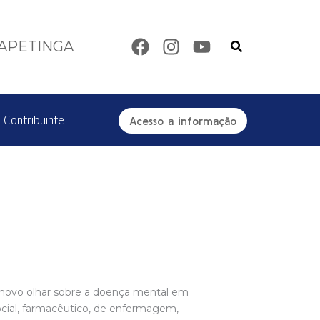
Pesquisar
TAPETINGA
 Contribuinte
Acesso a informação
novo olhar sobre a doença mental em
social, farmacêutico, de enfermagem,