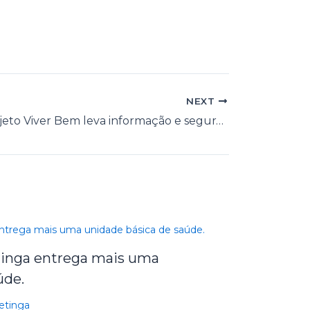
NEXT
Blitz do Projeto Viver Bem leva informação e segurança ao centro da cidade
etinga entrega mais uma
úde.
petinga