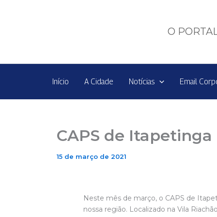
Ir
para
o
O PORTAL
conteúdo
Início
A Cidade
Notícias
Email Corp
CAPS de Itapetinga 
15 de março de 2021
Neste mês de março, o CAPS de Itapet
nossa região. Localizado na Vila Riachã