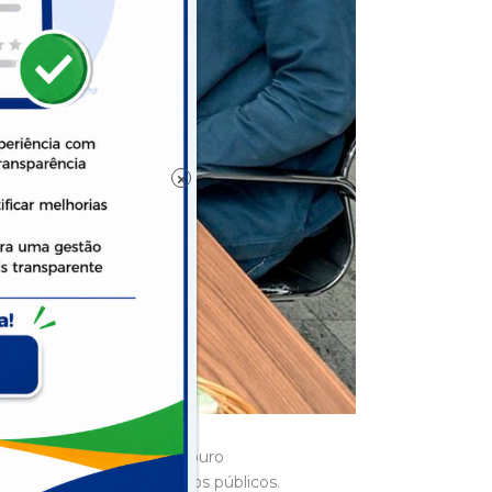
×
tivos ao duodécimo, ao Tesouro
ência na gestão de recursos públicos.