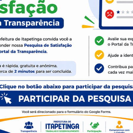
cializou, nesta terça-feira, 21, a devolução de R$ 500 mil , rela
o de um trabalho que prioriza a responsabilidade fiscal e a efici