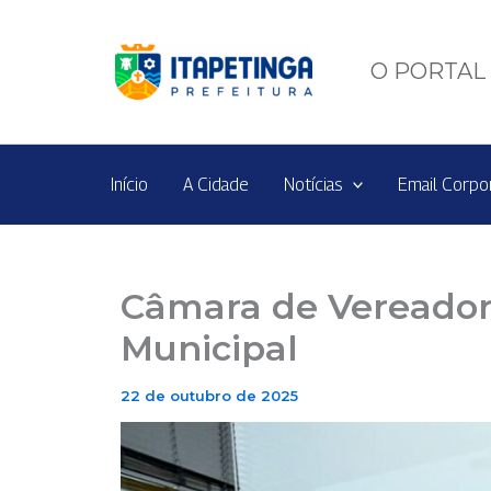
Ir
para
o
O PORTAL 
conteúdo
Início
A Cidade
Notícias
Email Corpo
Câmara de Vereadore
Municipal
22 de outubro de 2025