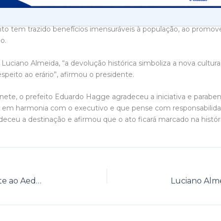
 realizou, ainda, a indicação de que esta verba fosse destinada a
 tem trazido benefícios imensuráveis à população, ao promov
o.
uciano Almeida, “a devolução histórica simboliza a nova cultura
espeito ao erário”, afirmou o presidente.
ete, o prefeito Eduardo Hagge agradeceu a iniciativa e paraben
 em harmonia com o executivo e que pense com responsabilidad
adeceu a destinação e afirmou que o ato ficará marcado na históri
Agentes de Endemias intensificam combate ao Aedes Aegypti