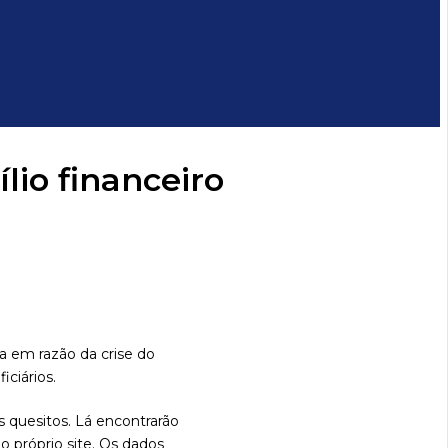
lio financeiro
da em razão da crise do
iciários.
s quesitos. Lá encontrarão
 próprio site. Os dados