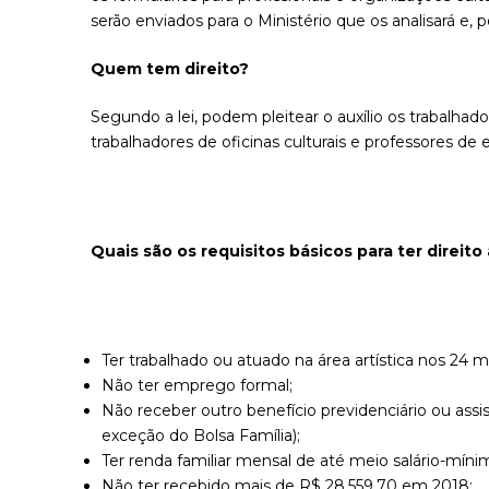
serão enviados para o Ministério que os analisará e, 
Quem tem direito?
Segundo a lei, podem pleitear o auxílio os trabalhado
trabalhadores de oficinas culturais e professores de 
Quais são os requisitos básicos para ter direito 
Ter trabalhado ou atuado na área artística nos 24 m
Não ter emprego formal;
Não receber outro benefício previdenciário ou ass
exceção do Bolsa Família);
Ter renda familiar mensal de até meio salário-mínim
Não ter recebido mais de R$ 28.559,70 em 2018;