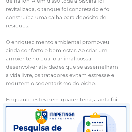
de náilon. Além disso toda a piscina foi
revitalizada, o tanque foi concretado e foi
construída uma calha para depósito de
resíduos.
O enriquecimento ambiental promoveu
ainda conforto e bem-estar. Ao criar um
ambiente no qual o animal possa
desenvolver atividades que se assemelham
à vida livre, os tratadores evitam estresse e
reduzem o sedentarismo do bicho.
Enquanto esteve em quarentena, a anta foi
avaliada e acompanhada pelo Setor de
Sanidade Animal. Parâmetros como peso e
pelagem foram acompanhados diariamente.