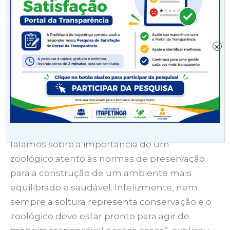
Além disso, em parceria com a Universidade
Federal da Bahia foram realizados exames
laboratoriais que atestaram a sanidade do
animal. Uma dieta balanceada e baseada nos
×
produtos locais (frutas e forrageiras da
região), foi, aos poucos, sendo introduzida na
rotina dela.
“A gente tem cuidado com critério de cada
animal que chega aqui no parque. Nós já
falamos sobre a importância de um
zoológico atento às normas de preservação
para a construção de um ambiente mais
equilibrado e saudável. Infelizmente, nem
sempre a soltura representa conservação e o
zoológico deve estar pronto para agir de