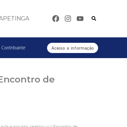
Pesquisar
TAPETINGA
 Contribuinte
Acesso a informação
 Encontro de
ula e por isso, realizou o I Encontro de