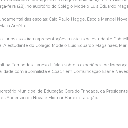
rça-feira (28), no auditório do Colégio Modelo Luis Eduardo Maga
fundamental das escolas: Caic Paulo Hagge, Escola Manoel Novae
Maria Amélia.
 alunos assistiram apresentações musicais da estudante Gabriell
ra. A estudante do Colégio Modelo Luis Eduardo Magalhães, Ma
ltina Fernandes – anexo I, falou sobre a experiência de liderança n
tualidade com a Jornalista e Coach em Comunicação Eliane Nev
retário Municipal de Educação Geraldo Trindade, da President
res Anderson da Nova e Eliomar Barreira Tarugão.