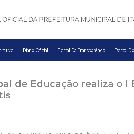
 OFICIAL DA PREFEITURA MUNICIPAL DE I
orativo
Diário Oficial
Portal Da Transparência
Portal Do
pal de Educação realiza o I
tis
 vivenciando o protagonismo das jovens lideranças nas salas de a