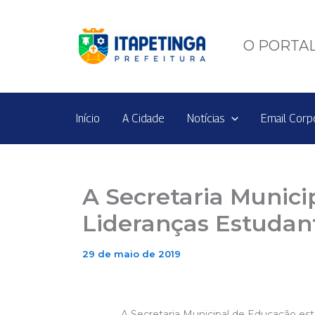
Ir
para
o
O PORTAL
conteúdo
Início
A Cidade
Notícias
Email Corp
A Secretaria Munici
Lideranças Estudan
29 de maio de 2019
A Secretaria Municipal de Educação está