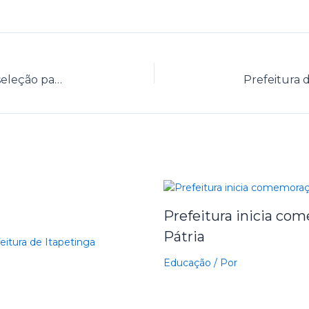
CMDCA dá continuidade ao processo de seleção para membros do Conselho Tutelar
Prefeitura inicia c
Pátria
eitura de Itapetinga
Educação
/ Por